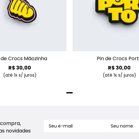
+
n de Crocs Mãozinha
Pin de Crocs Por
R$
30
,
00
R$
30
,
00
(até
1
x s/ juros)
(até
1
x s/ juros)
 compra,
sas novidades