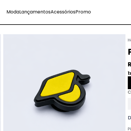
Moda
Lançamentos
Acessórios
Promo
1
D
P