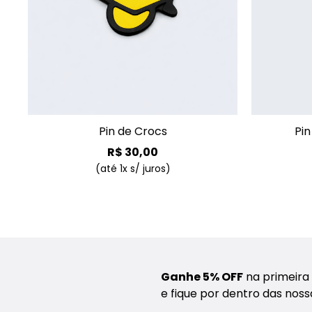
+
Pin de Crocs
Pi
R$
30
,
00
(até
1
x s/ juros)
Ganhe 5% OFF
na primeira
e fique por dentro das nos