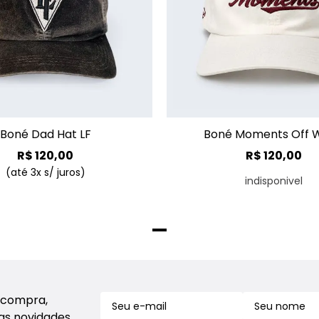
+
Boné Dad Hat LF
Boné Moments Off W
R$
120
,
00
R$
120
,
00
(até
3
x s/ juros)
indisponivel
 compra,
sas novidades