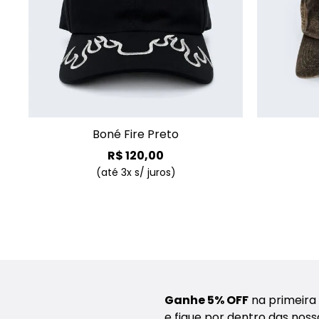
+
Boné Fire Preto
R$
120
,
00
(até
3
x s/ juros)
Ganhe 5% OFF
na primeira
e fique por dentro das nos