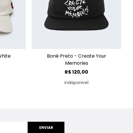
✕
✕
hite
Boné Preto - Create Your
Memories
R$
120
,
00
indisponivel
ENVIAR