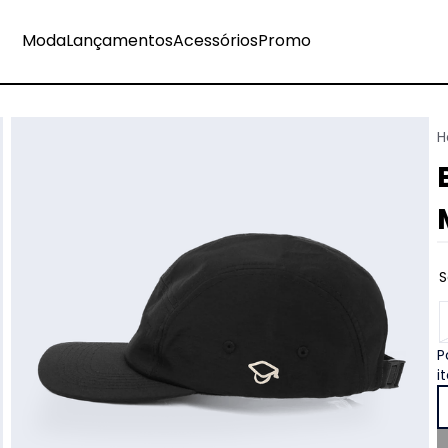
Moda
Lançamentos
Acessórios
Promo
P
i