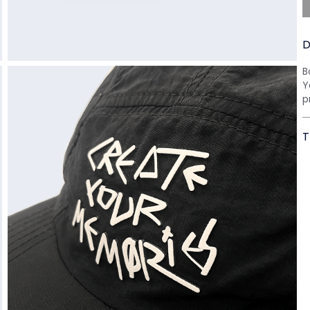
D
B
Y
p
T