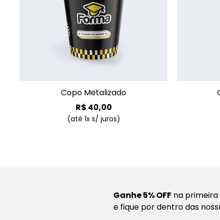
+
Copo Metalizado
R$
40
,
00
(até
1
x s/ juros)
Ganhe 5% OFF
na primeira
e fique por dentro das nos