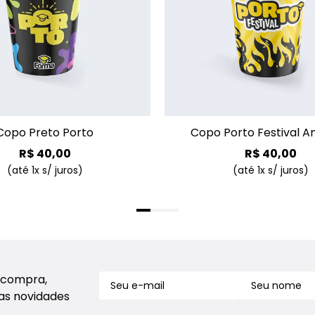
+
Copo Preto Porto
Copo Porto Festival A
R$
40
,
00
R$
40
,
00
(até
1
x s/ juros)
(até
1
x s/ juros)
 compra,
sas novidades