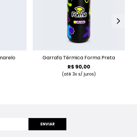
+
+
marelo
Garrafa Térmica Forma Preta
R$
90
,
00
(até
3
x s/ juros)
ENVIAR