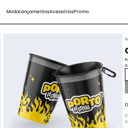
Moda
Lançamentos
Acessórios
Promo
P
i
D
C
c