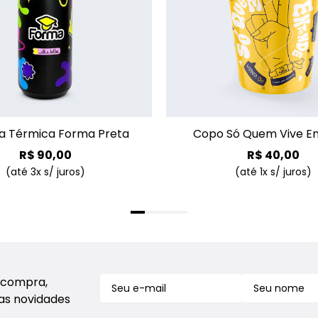
+
a Térmica Forma Preta
Copo Só Quem Vive E
R$
90
,
00
R$
40
,
00
(até
3
x s/ juros)
(até
1
x s/ juros)
 compra,
sas novidades