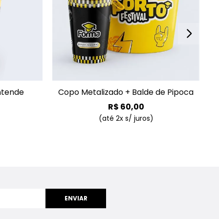
+
+
ntende
Copo Metalizado + Balde de Pipoca
R$
60
,
00
(até
2
x s/ juros)
ENVIAR