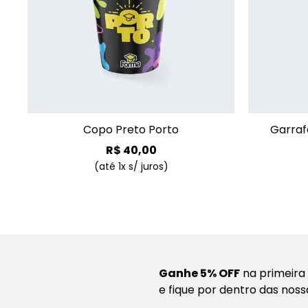
+
Copo Preto Porto
Garraf
R$
40
,
00
(até
1
x s/ juros)
Ganhe 5% OFF
na primeira
e fique por dentro das nos