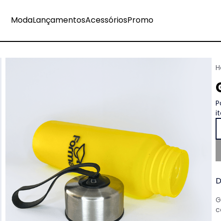
Moda
Lançamentos
Acessórios
Promo
P
i
D
G
c